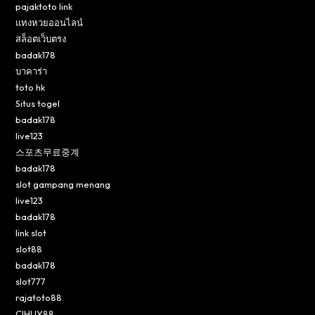
pajaktoto link
แทงหวยออนไลน์
สล็อตเว็บตรง
badak178
บาคาร่า
toto hk
Situs togel
badak178
live123
스포츠무료중계
badak178
slot gampang menang
live123
badak178
link slot
slot88
badak178
slot777
rajatoto88
CIHUY88