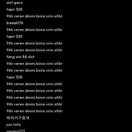
slot gaco
tapir 328
96lı veren dinimi binisi virin sitilir
badak178
96lı veren dinimi binisi virin sitilir
tapir 328
96lı veren dinimi binisi virin sitilir
96lı veren dinimi binisi virin sitilir
fang win 88 slot
96lı veren dinimi binisi virin sitilir
96lı veren dinimi binisi virin sitilir
tapir 328
96lı veren dinimi binisi virin sitilir
96lı veren dinimi binisi virin sitilir
96lı veren dinimi binisi virin sitilir
96lı veren dinimi binisi virin sitilir
96lı veren dinimi binisi virin sitilir
해외야구중계
juni toto
sarang777