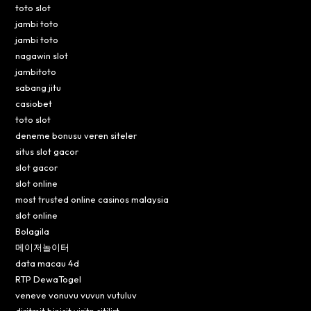
toto slot
jambi toto
jambi toto
nagawin slot
jambitoto
sabang jitu
casiobet
toto slot
deneme bonusu veren siteler
situs slot gacor
slot gacor
slot online
most trusted online casinos malaysia
slot online
Bolagila
메이저놀이터
data macau 4d
RTP DewaTogel
veneve vonuvu vuvun vutuluv
diritmit binisit viritn sitilirt