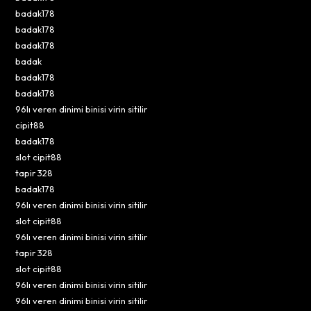
badak178
badak178
badak178
badak
badak178
badak178
96lı veren dinimi binisi virin sitilir
cipit88
badak178
slot cipit88
tapir 328
badak178
96lı veren dinimi binisi virin sitilir
slot cipit88
96lı veren dinimi binisi virin sitilir
tapir 328
slot cipit88
96lı veren dinimi binisi virin sitilir
96lı veren dinimi binisi virin sitilir