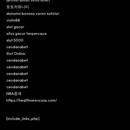
토토커뮤니티
donomo bonoso voron sotolor
violin88
slot gacor
situs gacor terpercaya
slot 5000
cendanabet
Slot Online
cendanabet
cendanabet
cendanabet
cendanabet
cendanabet
NBA중계
https://healthnewscorp.com/
[include_links_php]