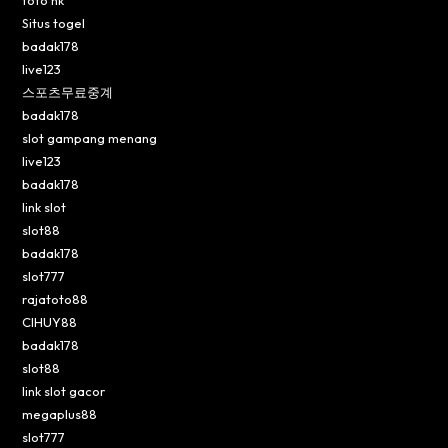
Situs togel
badak178
live123
스포츠무료중계
badak178
slot gampang menang
live123
badak178
link slot
slot88
badak178
slot777
rajatoto88
CIHUY88
badak178
slot88
link slot gacor
megaplus88
slot777