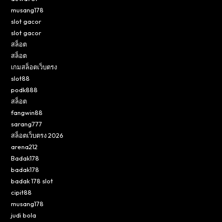
musang178
slot gacor
slot gacor
สล็อต
สล็อต
เกมสล็อตเว็บตรง
slot88
podk888
สล็อต
fangwin88
sarang777
สล็อตเว็บตรง 2026
arena212
Badak178
badak178
badak 178 slot
cipit88
musang178
judi bola