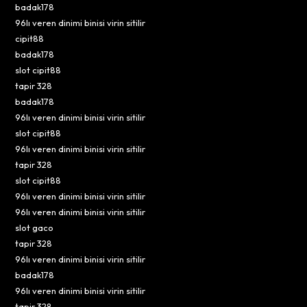
badak178
96lı veren dinimi binisi virin sitilir
cipit88
badak178
slot cipit88
tapir 328
badak178
96lı veren dinimi binisi virin sitilir
slot cipit88
96lı veren dinimi binisi virin sitilir
tapir 328
slot cipit88
96lı veren dinimi binisi virin sitilir
96lı veren dinimi binisi virin sitilir
slot gaco
tapir 328
96lı veren dinimi binisi virin sitilir
badak178
96lı veren dinimi binisi virin sitilir
tapir 328