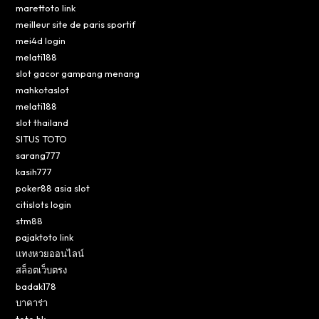
marettoto link
meilleur site de paris sportif
mei4d login
melati188
slot gacor gampang menang
mahkotaslot
melati188
slot thailand
SITUS TOTO
sarang777
kasih777
poker88 asia slot
citislots login
stm88
pajaktoto link
แทงหวยออนไลน์
สล็อตเว็บตรง
badak178
บาคาร่า
toto hk