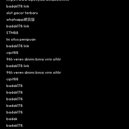
badak178 link
slot gacor terbaru
whatsapp網頁版
badak178 link
STM88
Ini situs penipuan
badak178 link
cipit88
96lı veren dinimi binisi virin sitilir
badak178 link
96lı veren dinimi binisi virin sitilir
cipit88
badak178
badak178
badak178
badak178
badak178
badak
badak178