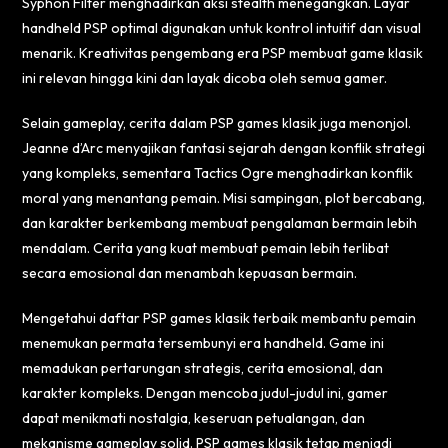
Syphon Filter menghadirkan aksi stealth menegangkan. Layar
handheld PSP optimal digunakan untuk kontrol intuitif dan visual
menarik. Kreativitas pengembang era PSP membuat game klasik
ini relevan hingga kini dan layak dicoba oleh semua gamer.
Selain gameplay, cerita dalam PSP games klasik juga menonjol.
Jeanne d’Arc menyajikan fantasi sejarah dengan konflik strategi
yang kompleks, sementara Tactics Ogre menghadirkan konflik
moral yang menantang pemain. Misi sampingan, plot bercabang,
dan karakter berkembang membuat pengalaman bermain lebih
mendalam. Cerita yang kuat membuat pemain lebih terlibat
secara emosional dan menambah kepuasan bermain.
Mengetahui daftar PSP games klasik terbaik membantu pemain
menemukan permata tersembunyi era handheld. Game ini
memadukan pertarungan strategis, cerita emosional, dan
karakter kompleks. Dengan mencoba judul-judul ini, gamer
dapat menikmati nostalgia, keseruan petualangan, dan
mekanisme gameplay solid. PSP games klasik tetap menjadi