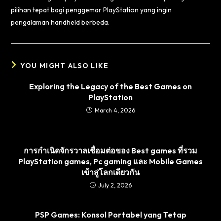
pilihan tepat bagi penggemar PlayStation yang ingin
pengalaman handheld berbeda.
YOU MIGHT ALSO LIKE
Exploring the Legacy of the Best Games on
PlayStation
March 4, 2026
การกำเนิดจักรวาลเชื่อมต่อของ Best games ที่รวม
PlayStation games, Pc gaming และ Mobile Games
เข้าสู่โลกเดียวกัน
July 2, 2026
PSP Games: Konsol Portabel yang Tetap