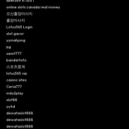
xbet369 ทางเข้า
online slots canada real money
오산출장마사지
출장마사지
Lotus365 Login
slot gacor
yymahjong
pg
sawit777
bandartoto
스포츠중계
lotus365 vip
casino sites
Ceria777
indo2play
slot88
yy4d
dewataslot888
dewataslot888
dewataslot888