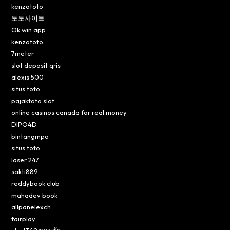
kenzototo
토토사이트
Ok win app
kenzototo
7meter
slot deposit qris
alexis 500
situs toto
pajaktoto slot
online casinos canada for real money
DIPO4D
bintangmpo
situs toto
laser 247
sakti889
reddybook club
mahadev book
allpanelexch
fairplay