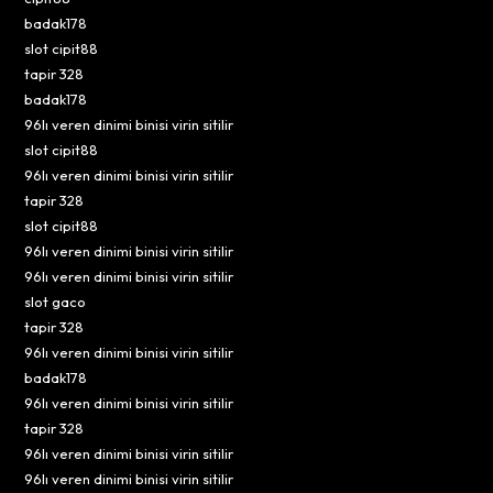
badak178
slot cipit88
tapir 328
badak178
96lı veren dinimi binisi virin sitilir
slot cipit88
96lı veren dinimi binisi virin sitilir
tapir 328
slot cipit88
96lı veren dinimi binisi virin sitilir
96lı veren dinimi binisi virin sitilir
slot gaco
tapir 328
96lı veren dinimi binisi virin sitilir
badak178
96lı veren dinimi binisi virin sitilir
tapir 328
96lı veren dinimi binisi virin sitilir
96lı veren dinimi binisi virin sitilir