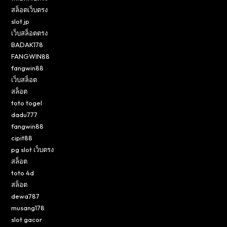
สล็อตเว็บตรง
slot jp
เว็บสล็อตตรง
BADAK178
FANGWIN88
fangwin88
เว็บสล็อต
สล็อต
toto togel
dadu777
fangwin88
cipit88
pg slot เว็บตรง
สล็อต
toto 4d
สล็อต
dewa787
musang178
slot gacor