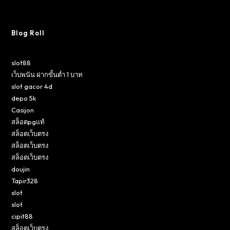
Blog Roll
slot88
เว็บพนัน ฝากขั้นต่ำ 1 บาท
slot gacor 4d
depo 5k
Casijon
สล็อตpgแท้
สล็อตเว็บตรง
สล็อตเว็บตรง
สล็อตเว็บตรง
doujin
Tapir328
slot
slot
cipit88
สล็อตเว็บตรง