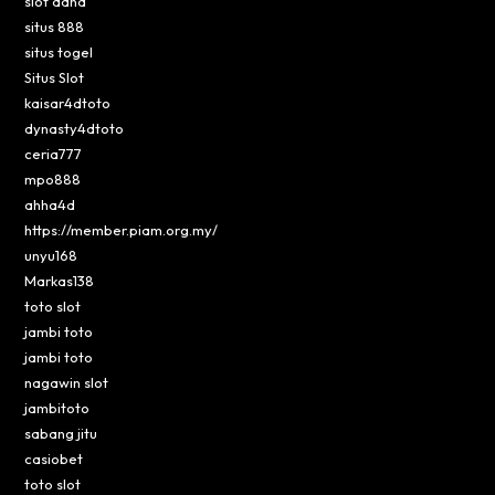
slot dana
situs 888
situs togel
Situs Slot
kaisar4dtoto
dynasty4dtoto
ceria777
mpo888
ahha4d
https://member.piam.org.my/
unyu168
Markas138
toto slot
jambi toto
jambi toto
nagawin slot
jambitoto
sabang jitu
casiobet
toto slot