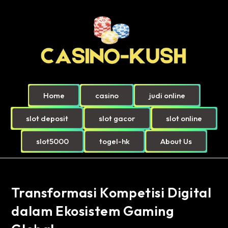
Home
casino
judi online
slot deposit
slot gacor
slot online
slot5000
togel-hk
About Us
Transformasi Kompetisi Digital
dalam Ekosistem Gaming