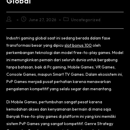
Global
June 27, 2026
Uncategorized
Industri gaming global saat ini sedang berada dalam fase
transformasi besar yang dipicu
slot bonus 100
oleh
perkembangan teknologi dan model free-to-play games. Model
ini memungkinkan pemain dari seluruh dunia untuk bergabung
tanpa batasan, baik di Pc gaming, Mobile Games, VR Games,
Console Games, maupun Smart TV Games. Dalam ekosistem ini,
PvP Games menjadi pusat perhatian karena menawarkan
pengalaman kompetitif yang selalu segar dan menantang.
Di Mobile Games, pertumbuhan sangat pesat karena
kemudahan akses dan kenyamanan bermain di mana saja.
Banyak free-to-play games di platform ini yang kini memiliki
sistem PvP Games yang sangat kompetitif. Genre Strategy