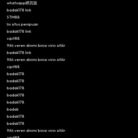
whatsapp網頁版
badak178 link
STM88
Ini situs penipuan
badak178 link
cipit88
96lı veren dinimi binisi virin sitilir
badak178 link
96lı veren dinimi binisi virin sitilir
cipit88
badak178
badak178
badak178
badak178
badak178
badak
badak178
badak178
96lı veren dinimi binisi virin sitilir
cipit88