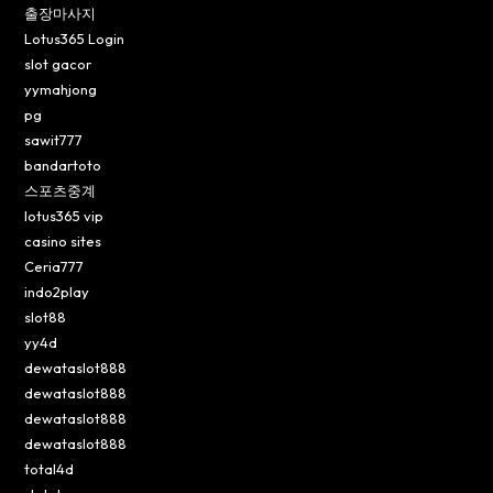
출장마사지
Lotus365 Login
slot gacor
yymahjong
pg
sawit777
bandartoto
스포츠중계
lotus365 vip
casino sites
Ceria777
indo2play
slot88
yy4d
dewataslot888
dewataslot888
dewataslot888
dewataslot888
total4d