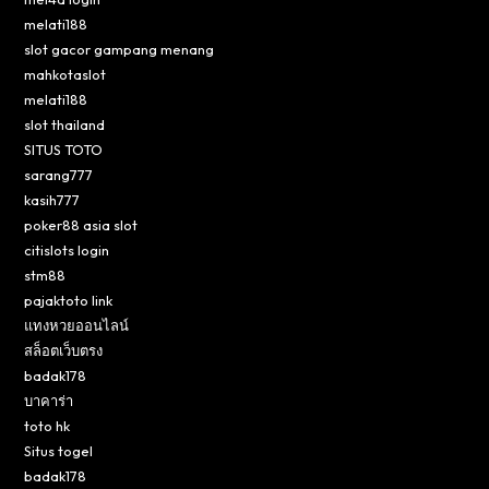
melati188
slot gacor gampang menang
mahkotaslot
melati188
slot thailand
SITUS TOTO
sarang777
kasih777
poker88 asia slot
citislots login
stm88
pajaktoto link
แทงหวยออนไลน์
สล็อตเว็บตรง
badak178
บาคาร่า
toto hk
Situs togel
badak178