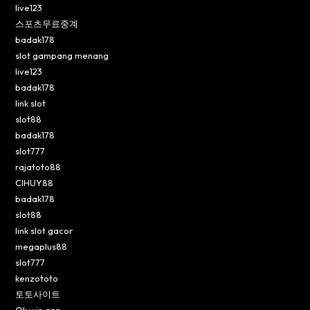
live123
스포츠무료중계
badak178
slot gampang menang
live123
badak178
link slot
slot88
badak178
slot777
rajatoto88
CIHUY88
badak178
slot88
link slot gacor
megaplus88
slot777
kenzototo
토토사이트
Ok win app