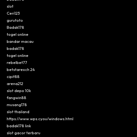
slot
Ceri123
gurutoto
Badak178
togel online
bandar macau
badak178
togel online
rebelbet77
betstarexch 24
cipit88
arena212
slot depo 10k
fangwin88
musang178
slot thailand
https://www.wps.cyou/windows.html
badak178 link
slot gacor terbaru